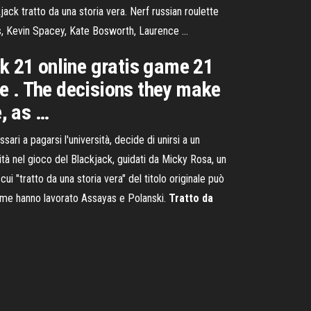
kjack tratto da una storia vera. Nerf russian roulette
s, Kevin Spacey, Kate Bosworth, Laurence ...
ck 21 online gratis game 21
e . The decisions they make
e, as …
ari a pagarsi l'università, decide di unirsi a un
lità nel gioco del Blackjack, guidati da Micky Rosa, un
ui "tratto da una storia vera" del titolo originale può
come hanno lavorato Assayas e Polanski.
Tratto da