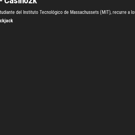
- Casino2k
tudiante del Instituto Tecnológico de Massachussets (MIT), recurre a lo
ckjack