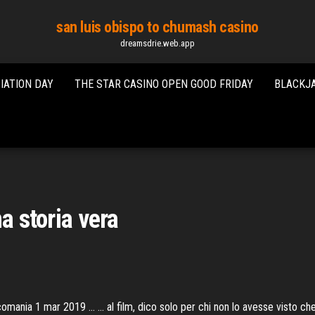
san luis obispo to chumash casino
dreamsdrie.web.app
IATION DAY
THE STAR CASINO OPEN GOOD FRIDAY
BLACKJA
a storia vera
comania 1 mar 2019 ... ... al film, dico solo per chi non lo avesse visto che